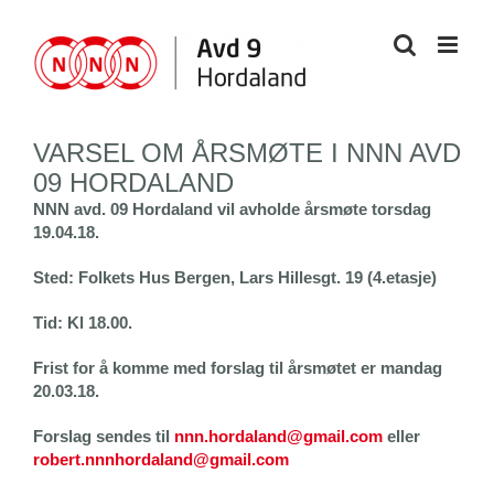
Skip
to
content
VARSEL OM ÅRSMØTE I NNN AVD
09 HORDALAND
NNN avd. 09 Hordaland vil avholde årsmøte torsdag
19.04.18.
Sted: Folkets Hus Bergen, Lars Hillesgt. 19 (4.etasje)
Tid: Kl 18.00.
Frist for å komme med forslag til årsmøtet er mandag
20.03.18.
Forslag sendes til
nnn.hordaland@gmail.com
eller
robert.nnnhordaland@gmail.com