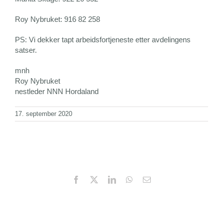
Roy Nybruket: 916 82 258
PS: Vi dekker tapt arbeidsfortjeneste etter avdelingens
satser.
mnh
Roy Nybruket
nestleder NNN Hordaland
17. september 2020
Facebook
X
LinkedIn
WhatsApp
Email