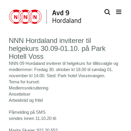
Skip
to
content
NNN Hordaland inviterer til
helgekurs 30.09-01.10. på Park
Hotell Voss
NNN 09 Hordaland inviterer til helgekurs for tillitsvalgte og
medlemmer: Fredag 30. oktober kl 18.00 til søndag 01.
november kl 14.00. Sted: Park hotel Vossevangen.
Tema for kurset:
Medlemsrekruttering
Ansettelser
Arbeidstid og fritid
Påmelding på SMS
sendes innen 11.10.20 til:
Marita Skage: 922 20 552