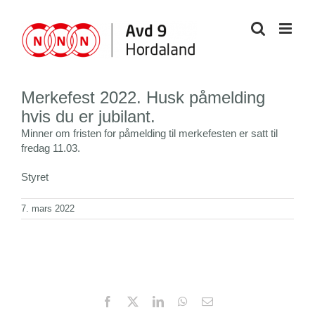
Skip
to
content
Merkefest 2022. Husk påmelding
hvis du er jubilant.
Minner om fristen for påmelding til merkefesten er satt til
fredag 11.03.
Styret
7. mars 2022
Facebook
X
LinkedIn
WhatsApp
Email