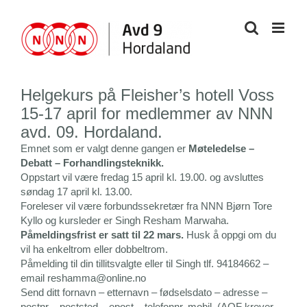
Skip
to
content
Helgekurs på Fleisher’s hotell Voss
15-17 april for medlemmer av NNN
avd. 09. Hordaland.
Emnet som er valgt denne gangen er
Møteledelse –
Debatt – Forhandlingsteknikk.
Oppstart vil være fredag 15 april kl. 19.00. og avsluttes
søndag 17 april kl. 13.00.
Foreleser vil være forbundssekretær fra NNN Bjørn Tore
Kyllo og kursleder er Singh Resham Marwaha.
Påmeldingsfrist er satt til 22 mars.
Husk å oppgi om du
vil ha enkeltrom eller dobbeltrom.
Påmelding til din tillitsvalgte eller til Singh tlf. 94184662 –
email reshamma@online.no
Send ditt fornavn – etternavn – fødselsdato – adresse –
postnr – poststed – epost – telefonnr. mobil. (AOF krever