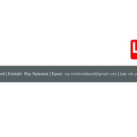
nd | Kontakt: Roy Nybruket | Epost:
roy.nnnhordaland@gmail.com
| Les
vår p