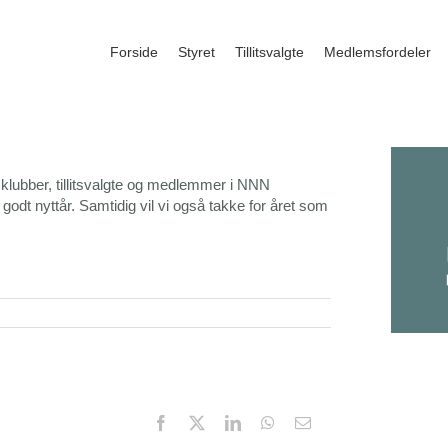
Forside
Styret
Tillitsvalgte
Medlemsfordeler
klubber, tillitsvalgte og medlemmer i NNN
 godt nyttår. Samtidig vil vi også takke for året som
Facebook
X
LinkedIn
WhatsApp
Email