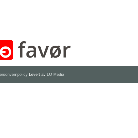
ersonvernpolicy
Levert av
LO Media